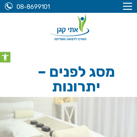
08-8699101
אתי קגן, המרכז לרפואה משלימה
>
מידע מקצועי
>
מסג לפנים
olbar
– יתרונות
מסג לפנים –
יתרונות