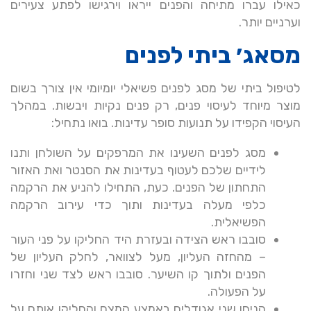
כאילו עברו מתיחה והפנים ייראו וירגישו לפתע צעירים
וערניים יותר.
מסאג׳ ביתי לפנים
לטיפול ביתי של מסג לפנים פשיאלי יומיומי אין צורך בשום
מוצר מיוחד לעיסוי פנים, רק פנים נקיות ויבשות. במהלך
העיסוי הקפידו על תנועות סופר עדינות. בואו נתחיל:
מסג לפנים השעינו את המרפקים על השולחן ותנו
לידיים שלכם לעטוף בעדינות את הסנטר ואת האזור
התחתון של הפנים. כעת, התחילו להניע את הרקמה
כלפי מעלה בעדינות ותוך כדי עירוב הרקמה
הפשיאלית.
סובבו ראש הצידה ובעזרת היד החליקו על פני העור
– מהחזה העליון, מעל לצוואר, לחלק העליון של
הפנים ולתוך קו השיער. סובבו ראש לצד שני וחזרו
על הפעולה.
הניחו שני אגודלים באמצע המצח והחליקו אותם על