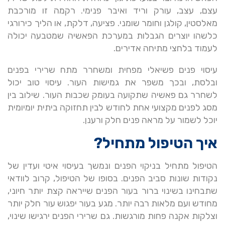
עצם, עצב, עורק וריד ואיבר פנימי. רקמה זו מורכבת
מאלסטין, קולגן וחומר שומני. פציעה, דלקת, או הליך כירורגי
כלשהו יוצרים הגבלות במערכת הפאשיה שמטבעה יכולה
לעמוד בלחצי מתיחה אדירים.
עיסוי פנים פשיאלי מפחית ומשחרר מתח שרירי בפנים
ובלסת, ובכך משפר את גמישות העור. עיסוי טוב יכול
לשחרר גם פאשיה שתקועה בעומק שכבות העור. שילוב בין
מסג לפנים מקצועי אחת לחודש לבין תחזוקה ביתית יומיומית
יוכל לשמור על מראה פנים חלק ורענן.
איך הטיפול מתחיל?
הטיפול מתחיל בניקוי הפנים ונמשך בעיסוי איטי ועדין של
נקודות שונות סביב הפנים. בסופו של הטיפול, קרוב לוודאי
שתבחינו בשינוי ברור בעור הפנים שייראה קצת יותר חיוני,
מחודש ועם מלאות רבה יותר. מגע בעור יפגוש עור חלק יותר
וצלקות אקנה פחות מורגשות. גם שרירי הפנים ירגישו שינוי,