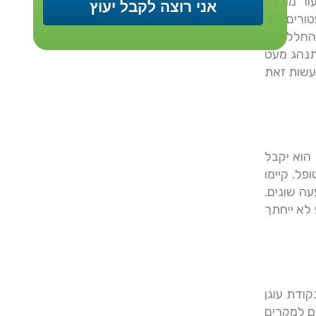
ור מורכב
ורים תוך
 החלל שבו
תנהג מעט
עשות זאת
הוא יקבל
פל. קיימו
ת והשפעה שונים.
 לא ייחתך
ודת עוגן
ם למקרים