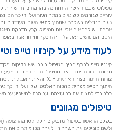
קינזיו טייפ – מדבקות מסוגלות להשפיע על מערכת הש
משלוש שכבות אשר התחתונה בהן מחוברת ישירות למע
עוריים שגורמים לשינויים במתח העור ועל ידי כך הם י
נעים הנוזלים בשכבה שמחוץ לתאי העור ומעודדים זרי
אחרת ויש להתאים אליו את הטיפול, קרי, הדבקת האגד
היטב. הם עושים זאת על ידי הדבקה וחיתוך אגד באופן
לעוד מידע על קינזיו טייפ וט
קינזיו טייפ לכתף הליך הטיפול כולל שש בדיקות מקדי
תמונה ברורה ויתכנן את הטיפול. הקינזו – טייפ מגיע 
צורות ח
חיתוך הטייפ מפחית מהכוח האלסטי שלו ועל ידי כך נית
כלל כדי למצות את כל עוצמתו על מנת להשפיע על השכ
טיפולים מגוונים
בשלב הראשון בטיפול מדביקים חלק קטן מהרצועה (ול
ולשם מובילים את השחרור. לאחר מכן מותחים את הרצ