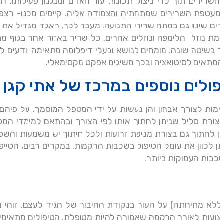
רירים תוך כדי ניצול תכונות עור האדם ומנגנון פעילותו. הע
טפת השרירים שמתחתיה והצמודה אליה. קיימים מכנו- רצפט
וצרים שינוי גם במתח שרירי התנועה. מעבר לכך, האגד מגדיל את
מת נוזל הלימפה ונוזלים אחרים. כל שריר באזור אחר בגוף מ
 בשיטה שונה. מומחים לנושא ובעלי דיפלומה מתאימה יודעים ל
 המתאים לסיטואציה ובכך משיגים אפקט מקסימאלי.
יפולים נוספים במרכז של אתי קגן
מות לצורך אבחון והן נעשות על ידי המטפל המוסמך. על פיהם 
בצורת סליל שניתן לחתוך אותו לפי הצורך ובהתאם למימדי המטו
יתוך בצורת אותיות X, Y, והאות האנגלית I. ניתן לחתוך גם בצורת מניפת זרועות ולכל חיתוך יש משמעו
ן לכוון את עומק הטיפול בשכבות הרקמות. במקרים רבים, הטייפ
בות העמוקות ביותר.
לא מתיחתה) על העור בנקודת החיבור של הגיד לעצם. זוהי נק
ועות לאורך הרקמה שאמורה להיות מטופלת. הטיפולים מתאימי