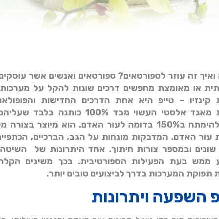
ה ואיך זה עוזר לספורטאים? ספורטאים ואנשים אשר עוסקים
תית או מאומצת מחפשים דרכים שונות להקל על מערכות 
 קינזיו – טייפ היא אחת הדרכים החדישות והפופולארי
המדבקות עשויות מאגד אלסטי העשוי מבד 100% כותנה
רפואי. הבד יכול להימתח ב150% בדומה לעור האדם. הוא מיוצר בצו
עור האדם. המדבקות מונחות על הגב, הברכיים, הכתפיים
שונים ובמספר צורות חיתוך. אחד היתרונות של השיטה 
 ממש בעת הפעילות הספורטיבית. בכך משיגים הקלה
 תפוקת המערכות בדרך לביצועים טובים יותר.
יפ השפעה ויתרונות