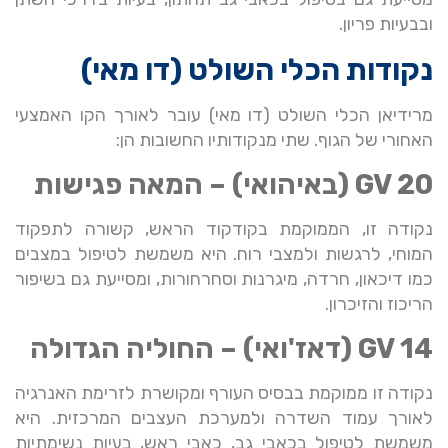
ובבעיות פריון.
נקודות הכלי השולט (דו מאי)
מרידיאן הכלי השולט (דו מאי) עובר לאורך הקו האמצעי
האחורי של הגוף. שתי מנקודותיו החשובות הן:
GV 20 (באיהואי) – המאה פגישות
נקודה זו, הממוקמת בקודקוד הראש, קשורה לתפקוד
המוחי, לרגשות ולמצבי רוח. היא משמשת לטיפול במצבים
כמו דיכאון, חרדה, מיגרנות וסחרחורות, ומסייעת גם בשיפור
הריכוז והזיכרון.
GV 14 (דאז'ואי) – החוליה הגדולה
נקודה זו ממוקמת בבסיס העורף ומקושרת לזרימת האנרגיה
לאורך עמוד השדרה ולמערכת העצבים המרכזית. היא
משמשת לטיפול בכאבי גב, כאבי ראש, בעיות נשימתיות