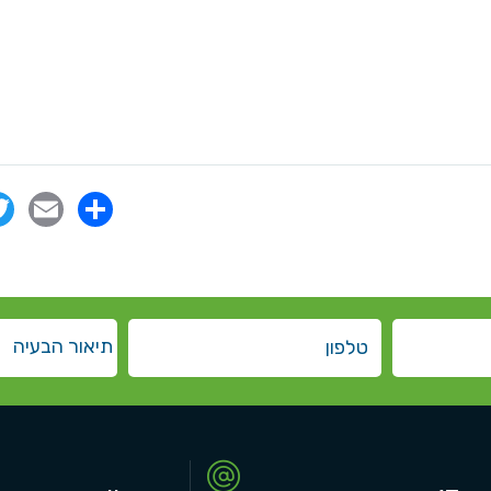
il
Share