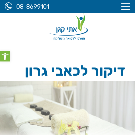
08-8699101
אתי קגן, המרכז לרפואה משלימה
>
מידע מקצועי
>
דיקור
olbar
לכאבי גרון
דיקור לכאבי גרון