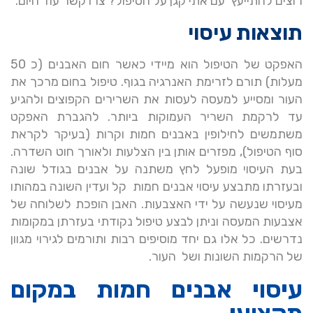
רוצים להתייעץ עם אתי קגן על הטיפול? צרו קשר עוד היום.
תוצאות עיסוי
האפקט של הטיפול הוא מיידי כאשר חום האבנים (כ 50
מעלות) תורם לזרימת האנרגיה בגוף. טיפול בחום מרכך את
העור ומסייע למעסה לעסות את השרירים הקפוצים ולהגיע
עד לרקמת השריר העמוקות ביותר. להגברת האפקט
משתמשים לחילופין באבנים חמות וקרות (בעיקר לקראת
סוף הטיפול), מפזרים אותן בין הצלעות ולאורך חוט השדרה.
בעת העיסוי מופעל לחץ משתנה על אבנים בגודל שונה
ובעזרתו מתבצע עיסוי אבנים חמות קל ועדין השונה במהותו
מעיסוי שנעשה על ידי האצבעות. האבן הופכת לשלוחה של
אצבעות המעסה וניתן לבצע טיפול נקודתי בעזרתן במקומות
נדרשים. כל אלו גם יחד מוסיפים רבות ותורמים לגירוי מגוון
של הרקמות השונות ושל העור.
עיסוי אבנים חמות במקום