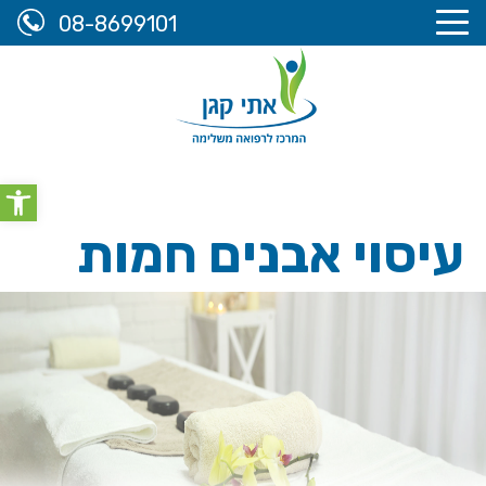
08-8699101
אתי קגן, המרכז לרפואה משלימה
>
הטיפולים שלנו
>
עיסוי
olbar
אבנים חמות
עיסוי אבנים חמות